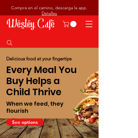
Compra en el camino, descarga la app.
Detalles
Wesley Cafe
Delicious food at your fingertips
Every Meal You
Buy Helps a
Child Thrive
When we feed, they
flourish
See options